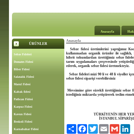
Anasayfa
Hak
Anasayfa
ÜRÜNLER
Sebze fidesi üretimlerini yaptığımız Koca
kullanmadan organik ürünler ile sağlıklı, k
Sebze Fideleri
hibrit tohumlardan ürettiğimiz sebze fidel
tarım uygulamaları çerçevesinde yetiştirdiğ
Domates Fidesi
ederek, organik sebze fidesi üretmekteyiz.
Biber Fidesi
Sebze fideleri mizi 90 lí ve 48 li viyoller iç
Salatalık Fidesi
sebze fidesi siparişi verebilirsiniz
Marul Fidesi
Mevsimine göre sürekli ürettiğimiz sebze fid
Kabak fidesi
istediğiniz miktarda yetiştirerek teslim etmek
Patlıcan Fidesi
Karpuz Fidesi
TÜRKİYENİN HER YER
Kavun Fidesi
İSTANBUL SİPARİŞ
Brokoli Fidesi
Paylaş
Facebook
Twitter
Email
Gmail
Li
Karnabahar Fidesi